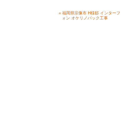
« 福岡県宗像市 H様邸 インターフ
ォン オケリノパック工事